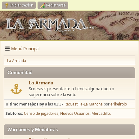
Iniciar sesión
Registrarse
Menú Principal
La Armada
Comunidad
La Armada
Si deseas presentarte o tienes alguna duda o
sugerencia sobre la web.
Último mensaje:
Hoy
a las 03:37
Re:Castilla-La Mancha
por
erikelrojo
Subforos
Censo de jugadores
Nuevos Usuarios
Mercadillo.
Wargames y Miniaturas