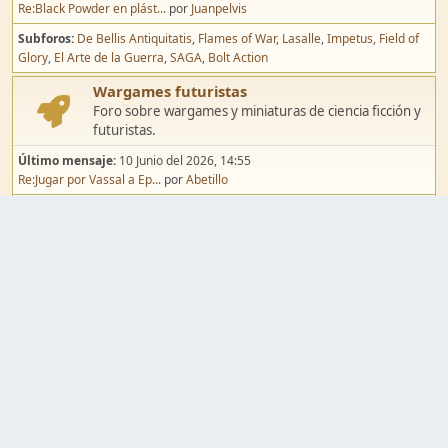
Re:Black Powder en plást...
por
Juanpelvis
Subforos
De Bellis Antiquitatis
Flames of War
Lasalle
Impetus
Field of
Glory
El Arte de la Guerra
SAGA
Bolt Action
Wargames futuristas
Foro sobre wargames y miniaturas de ciencia ficción y
futuristas.
Último mensaje:
10 Junio del 2026, 14:55
Re:Jugar por Vassal a Ep...
por
Abetillo
Subforos
Warhammer 40.000
Infinity
Epic
Wargames de fantasía
Foro sobre wargames y miniaturas de fantasía.
Último mensaje:
02 Agosto del 2026, 15:49
Re:Campaña de Dracula's ...
por
erikelrojo
Subforos
Warhammer Fantasy
Kings of War
El Señor de los Anillos
Warmaster
Mordheim
Song of Blades
Blood Bowl
Pintura y modelismo
Taller