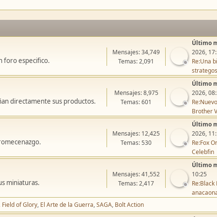
Último 
Mensajes: 34,749
2026, 17
 foro especifico.
Temas: 2,091
Re:Una bi
stratego
Último 
Mensajes: 8,975
2026, 08
ñan directamente sus productos.
Temas: 601
Re:Nuevo
Brother V
Último 
Mensajes: 12,425
2026, 11
icromecenazgo.
Temas: 530
Re:Fox On
Celebfin
Último 
Mensajes: 41,552
10:25
us miniaturas.
Temas: 2,417
Re:Black 
anacaon
Field of Glory
El Arte de la Guerra
SAGA
Bolt Action