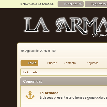
Bienvenido a
La Armada
.
Iniciar sesión
Registrarse
08 Agosto del 2026, 01:50
Inicio
Buscar
Contacto
Adjuntos
La Armada
Comunidad
La Armada
Si deseas presentarte o tienes alguna duda o 