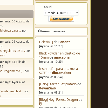
Colabora
mensaje:
05 Agosto del
Anual
:50
blioteca para l...
por
s
mensaje:
05 Agosto del
:36
Últimos mensajes
s Regulares de B...
por
inni
Galería FJ
de
Ponent
mensaje:
14 Julio del
[
Ayer
a las 11:27]
:15
Black Powder en plástico de
e. Reglamento (...
por
15mm
de
anacaona
[
Ayer
a las 10:25]
mensaje:
Ayer
a las
Inspiración para una mesa
SCIFI
de
dioramabox
Powder en plást...
por
[
Ayer
a las 03:54]
a
[Halo] Starter Set pintado
de
KeyanSark