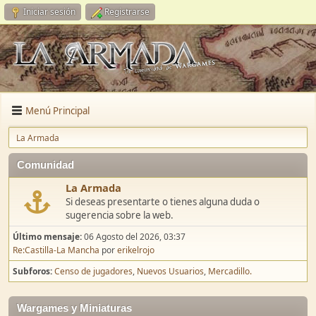
Iniciar sesión
Registrarse
Menú Principal
La Armada
Comunidad
La Armada
Si deseas presentarte o tienes alguna duda o
sugerencia sobre la web.
Último mensaje:
06 Agosto del 2026, 03:37
Re:Castilla-La Mancha
por
erikelrojo
Subforos
Censo de jugadores
Nuevos Usuarios
Mercadillo.
Wargames y Miniaturas