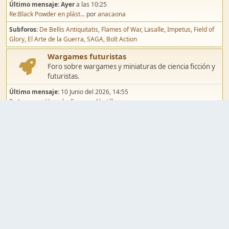
Último mensaje:
Ayer
a las 10:25
Re:Black Powder en plást...
por
anacaona
Subforos
De Bellis Antiquitatis
Flames of War
Lasalle
Impetus
Field of
Glory
El Arte de la Guerra
SAGA
Bolt Action
Wargames futuristas
Foro sobre wargames y miniaturas de ciencia ficción y
futuristas.
Último mensaje:
10 Junio del 2026, 14:55
Re:Jugar por Vassal a Ep...
por
Abetillo
Subforos
Warhammer 40.000
Infinity
Epic
Wargames de fantasía
Foro sobre wargames y miniaturas de fantasía.
Último mensaje:
02 Agosto del 2026, 15:49
Re:Campaña de Dracula's ...
por
erikelrojo
Subforos
Warhammer Fantasy
Kings of War
El Señor de los Anillos
Warmaster
Mordheim
Song of Blades
Blood Bowl
Pintura y modelismo