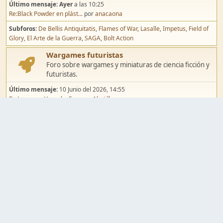
Último mensaje:
Ayer
a las 10:25
Re:Black Powder en plást...
por
anacaona
Subforos
De Bellis Antiquitatis
Flames of War
Lasalle
Impetus
Field of
Glory
El Arte de la Guerra
SAGA
Bolt Action
Wargames futuristas
Foro sobre wargames y miniaturas de ciencia ficción y
futuristas.
Último mensaje:
10 Junio del 2026, 14:55
Re:Jugar por Vassal a Ep...
por
Abetillo
Subforos
Warhammer 40.000
Infinity
Epic
Wargames de fantasía
Foro sobre wargames y miniaturas de fantasía.
Último mensaje:
02 Agosto del 2026, 15:49
Re:Campaña de Dracula's ...
por
erikelrojo
Subforos
Warhammer Fantasy
Kings of War
El Señor de los Anillos
Warmaster
Mordheim
Song of Blades
Blood Bowl
Pintura y modelismo