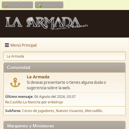
Iniciar sesión
Registrarse
Menú Principal
La Armada
Comunidad
La Armada
Si deseas presentarte o tienes alguna duda o
sugerencia sobre la web.
Último mensaje:
06 Agosto del 2026, 03:37
Re:Castilla-La Mancha
por
erikelrojo
Subforos
Censo de jugadores
Nuevos Usuarios
Mercadillo.
Wargames y Miniaturas