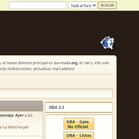
, el nuevo dominio principal es laarmada.
org
, el .net y .info solo
arán redirecciones. ¡Actualizar marcadores!
DBA 2.2
mensaje:
Ayer
a las
lla-La Mancha
por