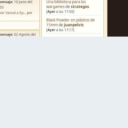
Una biblioteca para los
mensaje:
10 Junio del
wargames
de
strategos
:55
[
Ayer
a las 17:50]
por Vassal a Ep...
por
Black Powder en plástico de
15mm
de
Juanpelvis
[
Ayer
a las 17:17]
mensaje:
02 Agosto del
[Blog] Hoy: Forest Dragon
de
:49
strategos
ña de Dracula's ...
por
[
Ayer
a las 15:58]
o
Nuevos Regulares de Brother
Vinni - 2
de
Brother Vinni
[
Ayer
a las 08:36]
Castilla-La Mancha
de
Raul_alo
mensaje:
Ayer
a las
[
Ayer
a las 06:24]
iniatvres: Prob...
por
Saludos a todos
de
Espartano
o Andante
[04 Agosto del 2026, 11:20]
mensaje:
Ayer
a las
Hola de nuevo
de
Dumagul
[03 Agosto del 2026, 07:19]
 Hoy: Forest Dr...
por
Ruckus: Guerra en Navarra
s
1512-29
de
Caballero