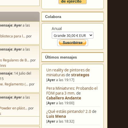
Colabora
mensaje:
Ayer
a las
Anual
blioteca para l...
por
s
mensaje:
Ayer
a las
Últimos mensajes
s Regulares de B...
por
inni
Un reality de pintores de
mensaje:
14 Julio del
miniaturas
de
strategos
:15
[
Ayer
a las 19:17]
e. Reglamento (...
por
Pera Miniatvres: Probando el
FDM para 3 mm.
de
mensaje:
Ayer
a las
Caballero Andante
[
Ayer
a las 19:00]
Powder en plást...
por
¿Qué estáis pintando? 2.0
de
s
Luis Mena
[
Ayer
a las 18:32]