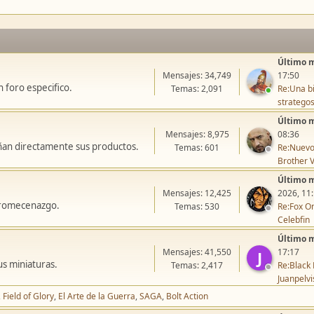
Último 
Mensajes: 34,749
17:50
 foro especifico.
Temas: 2,091
Re:Una bi
stratego
Último 
Mensajes: 8,975
08:36
ñan directamente sus productos.
Temas: 601
Re:Nuevo
Brother V
Último 
Mensajes: 12,425
2026, 11
icromecenazgo.
Temas: 530
Re:Fox On
Celebfin
Último 
Mensajes: 41,550
17:17
J
us miniaturas.
Temas: 2,417
Re:Black 
Juanpelvi
Field of Glory
El Arte de la Guerra
SAGA
Bolt Action