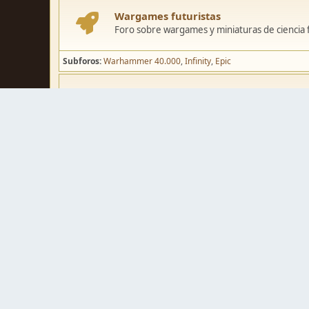
Wargames futuristas
Foro sobre wargames y miniaturas de ciencia fi
Subforos
Warhammer 40.000
Infinity
Epic
Wargames de fantasía
Foro sobre wargames y miniaturas de fantasía
Subforos
Warhammer Fantasy
Kings of War
El Señor de los Ani
Pintura y modelismo
Taller
Foro de modelismo, técnicas de pintura y crea
Galerías de usuarios
Espacio para mostrar los trabajos de pintura o 