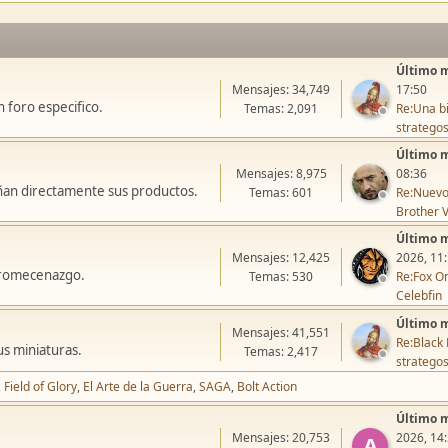
Último 
Mensajes: 34,749
17:50
 foro especifico.
Temas: 2,091
Re:Una bi
stratego
Último 
Mensajes: 8,975
08:36
ñan directamente sus productos.
Temas: 601
Re:Nuevo
Brother V
Último 
Mensajes: 12,425
2026, 11
icromecenazgo.
Temas: 530
Re:Fox On
Celebfin
Último 
Mensajes: 41,551
Re:Black 
us miniaturas.
Temas: 2,417
stratego
Field of Glory
El Arte de la Guerra
SAGA
Bolt Action
Último 
Mensajes: 20,753
2026, 14
A