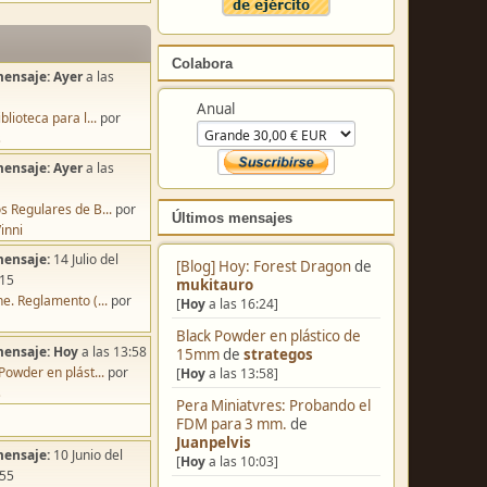
Colabora
mensaje:
Ayer
a las
Anual
blioteca para l...
por
s
mensaje:
Ayer
a las
s Regulares de B...
por
Últimos mensajes
inni
mensaje:
14 Julio del
[Blog] Hoy: Forest Dragon
de
:15
mukitauro
e. Reglamento (...
por
[
Hoy
a las 16:24]
Black Powder en plástico de
mensaje:
Hoy
a las 13:58
15mm
de
strategos
Powder en plást...
por
[
Hoy
a las 13:58]
s
Pera Miniatvres: Probando el
FDM para 3 mm.
de
Juanpelvis
mensaje:
10 Junio del
[
Hoy
a las 10:03]
:55