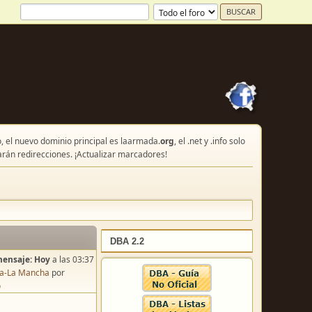
, el nuevo dominio principal es laarmada.
org
, el .net y .info solo
arán redirecciones. ¡Actualizar marcadores!
DBA 2.2
mensaje:
Hoy
a las 03:37
lla-La Mancha
por
o