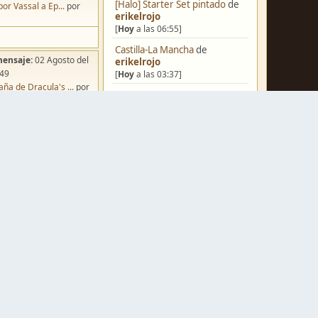
[Halo] Starter Set pintado
de
por Vassal a Ep...
por
erikelrojo
[
Hoy
a las 06:55]
Castilla-La Mancha
de
mensaje:
02 Agosto del
erikelrojo
:49
[
Hoy
a las 03:37]
ña de Dracula's ...
por
Un reality de pintores de
o
miniaturas
de
strategos
[
Ayer
a las 19:17]
¿Qué estáis pintando? 2.0
de
Luis Mena
[
Ayer
a las 18:32]
mensaje:
Hoy
a las 10:03
Una biblioteca para los
iniatvres: Prob...
por
wargames
de
strategos
s
[
Ayer
a las 17:50]
mensaje:
Hoy
a las 16:24
Nuevos Regulares de Brother
 Hoy: Forest Dr...
por
Vinni - 2
de
Brother Vinni
o
[
Ayer
a las 08:36]
mensaje:
15 Octubre del
Saludos a todos
de
Espartano
:22
[04 Agosto del 2026, 11:20]
oncurso de Esce...
por
Hola de nuevo
de
Dumagul