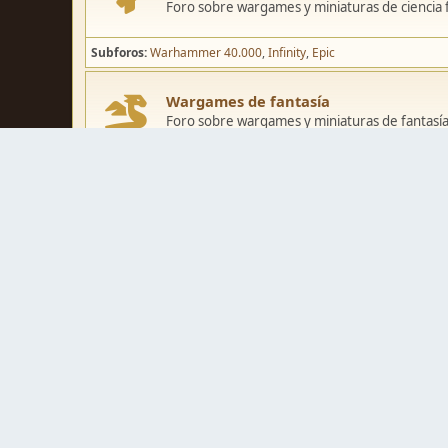
Foro sobre wargames y miniaturas de ciencia fi
Subforos
Warhammer 40.000
Infinity
Epic
Wargames de fantasía
Foro sobre wargames y miniaturas de fantasía
Subforos
Warhammer Fantasy
Kings of War
El Señor de los Ani
Pintura y modelismo
Taller
Foro de modelismo, técnicas de pintura y crea
Galerías de usuarios
Espacio para mostrar los trabajos de pintura o 
Concursos y actividades
Zona de concursos de pintura y actividades var