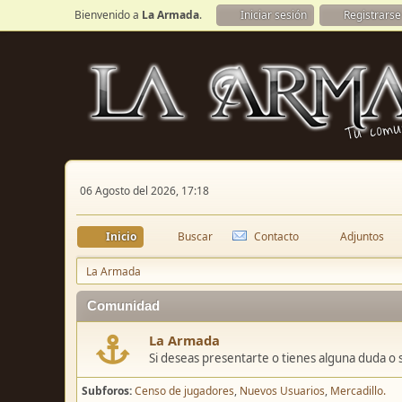
Bienvenido a
La Armada
.
Iniciar sesión
Registrarse
06 Agosto del 2026, 17:18
Inicio
Buscar
Contacto
Adjuntos
La Armada
Comunidad
La Armada
Si deseas presentarte o tienes alguna duda o 
Subforos
Censo de jugadores
Nuevos Usuarios
Mercadillo.