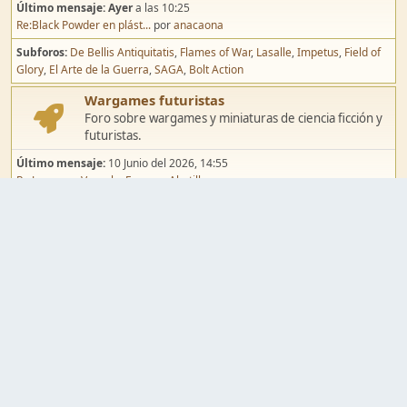
Último mensaje:
Ayer
a las 10:25
Re:Black Powder en plást...
por
anacaona
Subforos
De Bellis Antiquitatis
Flames of War
Lasalle
Impetus
Field of
Glory
El Arte de la Guerra
SAGA
Bolt Action
Wargames futuristas
Foro sobre wargames y miniaturas de ciencia ficción y
futuristas.
Último mensaje:
10 Junio del 2026, 14:55
Re:Jugar por Vassal a Ep...
por
Abetillo
Subforos
Warhammer 40.000
Infinity
Epic
Wargames de fantasía
Foro sobre wargames y miniaturas de fantasía.
Último mensaje:
02 Agosto del 2026, 15:49
Re:Campaña de Dracula's ...
por
erikelrojo
Subforos
Warhammer Fantasy
Kings of War
El Señor de los Anillos
Warmaster
Mordheim
Song of Blades
Blood Bowl
Pintura y modelismo