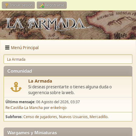
Iniciar sesión
Registrarse
Menú Principal
La Armada
Comunidad
La Armada
Si deseas presentarte o tienes alguna duda o
sugerencia sobre la web.
Último mensaje:
06 Agosto del 2026, 03:37
Re:Castilla-La Mancha
por
erikelrojo
Subforos
Censo de jugadores
Nuevos Usuarios
Mercadillo.
Wargames y Miniaturas