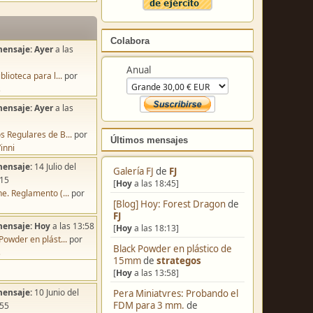
Colabora
mensaje:
Ayer
a las
Anual
blioteca para l...
por
s
mensaje:
Ayer
a las
s Regulares de B...
por
Últimos mensajes
inni
mensaje:
14 Julio del
Galería FJ
de
FJ
:15
[
Hoy
a las 18:45]
e. Reglamento (...
por
[Blog] Hoy: Forest Dragon
de
FJ
mensaje:
Hoy
a las 13:58
[
Hoy
a las 18:13]
Powder en plást...
por
Black Powder en plástico de
s
15mm
de
strategos
[
Hoy
a las 13:58]
mensaje:
10 Junio del
Pera Miniatvres: Probando el
FDM para 3 mm.
de
:55