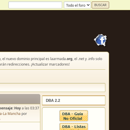
, el nuevo dominio principal es laarmada.
org
, el .net y .info solo
arán redirecciones. ¡Actualizar marcadores!
DBA 2.2
mensaje:
Hoy
a las 03:37
lla-La Mancha
por
o