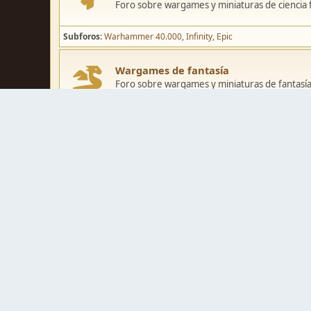
Foro sobre wargames y miniaturas de ciencia fi
Subforos
Warhammer 40.000
Infinity
Epic
Wargames de fantasía
Foro sobre wargames y miniaturas de fantasía
Subforos
Warhammer Fantasy
Kings of War
El Señor de los Ani
Pintura y modelismo
Taller
Foro de modelismo, técnicas de pintura y crea
Galerías de usuarios
Espacio para mostrar los trabajos de pintura o 
Concursos y actividades
Zona de concursos de pintura y actividades var