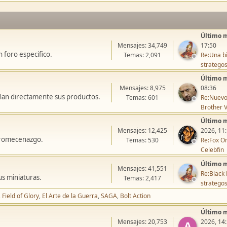
Último 
Mensajes: 34,749
17:50
 foro especifico.
Temas: 2,091
Re:Una bi
stratego
Último 
Mensajes: 8,975
08:36
ñan directamente sus productos.
Temas: 601
Re:Nuevo
Brother V
Último 
Mensajes: 12,425
2026, 11
icromecenazgo.
Temas: 530
Re:Fox On
Celebfin
Último 
Mensajes: 41,551
Re:Black 
us miniaturas.
Temas: 2,417
stratego
Field of Glory
El Arte de la Guerra
SAGA
Bolt Action
Último 
Mensajes: 20,753
2026, 14
A