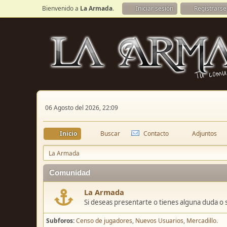
Bienvenido a
La Armada
.
Iniciar sesión
Registrarse
06 Agosto del 2026, 22:09
Inicio
Buscar
Contacto
Adjuntos
La Armada
Comunidad
La Armada
Si deseas presentarte o tienes alguna duda o 
Subforos
Censo de jugadores
Nuevos Usuarios
Mercadillo.