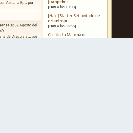
Juanpelvis
por Vassal a Ep...
por
[
Hoy
a las 10:03]
[Halo] Starter Set pintado
de
erikelrojo
mensaje:
02 Agosto del
[
Hoy
a las 06:55]
:49
Castilla-La Mancha
de
ña de Dracula's ...
por
erikelrojo
o
[
Hoy
a las 03:37]
Un reality de pintores de
miniaturas
de
strategos
[
Ayer
a las 19:17]
¿Qué estáis pintando? 2.0
de
mensaje:
Hoy
a las 10:03
Luis Mena
iniatvres: Prob...
por
[
Ayer
a las 18:32]
s
Una biblioteca para los
wargames
de
strategos
mensaje:
Hoy
a las 18:45
[
Ayer
a las 17:50]
or
FJ
Nuevos Regulares de Brother
mensaje:
15 Octubre del
Vinni - 2
de
Brother Vinni
:22
[
Ayer
a las 08:36]
oncurso de Esce...
por
Saludos a todos
de
Espartano