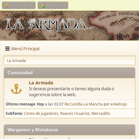
Iniciar sesión
Registrarse
Menú Principal
La Armada
Comunidad
La Armada
Si deseas presentarte o tienes alguna duda o
sugerencia sobre la web.
Último mensaje:
Hoy
a las 03:37
Re:Castilla-La Mancha
por
erikelrojo
Subforos
Censo de jugadores
Nuevos Usuarios
Mercadillo.
Wargames y Miniaturas