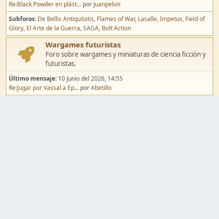
Re:Black Powder en plást...
por
Juanpelvis
Subforos
De Bellis Antiquitatis
Flames of War
Lasalle
Impetus
Field of
Glory
El Arte de la Guerra
SAGA
Bolt Action
Wargames futuristas
Foro sobre wargames y miniaturas de ciencia ficción y
futuristas.
Último mensaje:
10 Junio del 2026, 14:55
Re:Jugar por Vassal a Ep...
por
Abetillo
Subforos
Warhammer 40.000
Infinity
Epic
Wargames de fantasía
Foro sobre wargames y miniaturas de fantasía.
Último mensaje:
02 Agosto del 2026, 15:49
Re:Campaña de Dracula's ...
por
erikelrojo
Subforos
Warhammer Fantasy
Kings of War
El Señor de los Anillos
Warmaster
Mordheim
Song of Blades
Blood Bowl
Pintura y modelismo
Taller