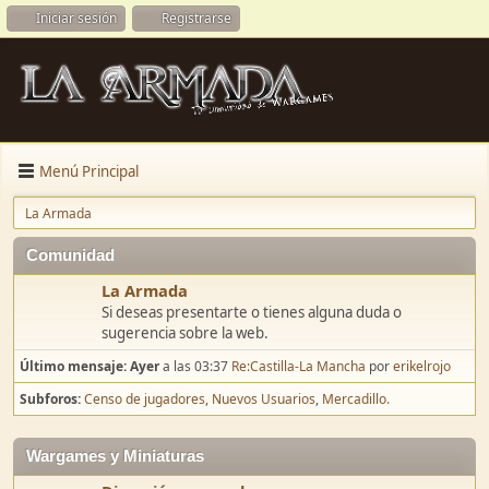
Iniciar sesión
Registrarse
Menú Principal
La Armada
Comunidad
La Armada
Si deseas presentarte o tienes alguna duda o
sugerencia sobre la web.
Último mensaje:
Ayer
a las 03:37
Re:Castilla-La Mancha
por
erikelrojo
Subforos
Censo de jugadores
Nuevos Usuarios
Mercadillo.
Wargames y Miniaturas