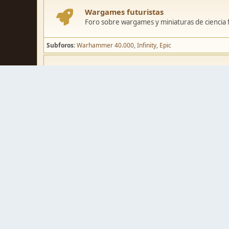
Wargames futuristas
Foro sobre wargames y miniaturas de ciencia fi
Subforos
Warhammer 40.000
Infinity
Epic
Wargames de fantasía
Foro sobre wargames y miniaturas de fantasía
Subforos
Warhammer Fantasy
Kings of War
El Señor de los Ani
Pintura y modelismo
Taller
Foro de modelismo, técnicas de pintura y crea
Galerías de usuarios
Espacio para mostrar los trabajos de pintura o 