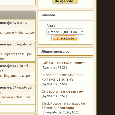
Colabora
mensaje:
Ayer
a las
Anual
endarme Maletine...
por
mensaje:
05 Agosto del
:36
Últimos mensajes
s Regulares de B...
por
inni
Galería FJ
de
Erwin Rommel
mensaje:
14 Julio del
[
Ayer
a las 11:28]
:15
Recomendarme Maletines
e. Reglamento (...
por
Porfavor
de
suri_av
[
Ayer
a las 06:58]
mensaje:
07 Agosto del
Cerrado Eminis
de
suri_av
:25
[
Ayer
a las 06:57]
Powder en plást...
por
a
Black Powder en plástico de
15mm
de
anacaona
[07 Agosto del 2026, 10:25]