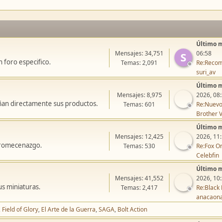
Último 
Mensajes: 34,751
06:58
S
 foro especifico.
Temas: 2,091
Re:Recom
suri_av
Último 
Mensajes: 8,975
2026, 08
ñan directamente sus productos.
Temas: 601
Re:Nuevo
Brother V
Último 
Mensajes: 12,425
2026, 11
icromecenazgo.
Temas: 530
Re:Fox On
Celebfin
Último 
Mensajes: 41,552
2026, 10
us miniaturas.
Temas: 2,417
Re:Black 
anacaon
Field of Glory
El Arte de la Guerra
SAGA
Bolt Action