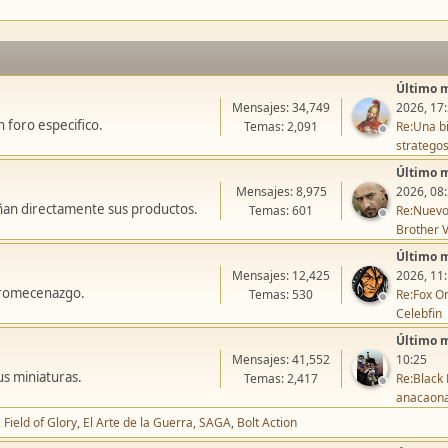
Último 
Mensajes: 34,749
2026, 17
 foro especifico.
Temas: 2,091
Re:Una bi
stratego
Último 
Mensajes: 8,975
2026, 08
ñan directamente sus productos.
Temas: 601
Re:Nuevo
Brother V
Último 
Mensajes: 12,425
2026, 11
icromecenazgo.
Temas: 530
Re:Fox On
Celebfin
Último 
Mensajes: 41,552
10:25
us miniaturas.
Temas: 2,417
Re:Black 
anacaon
Field of Glory
El Arte de la Guerra
SAGA
Bolt Action