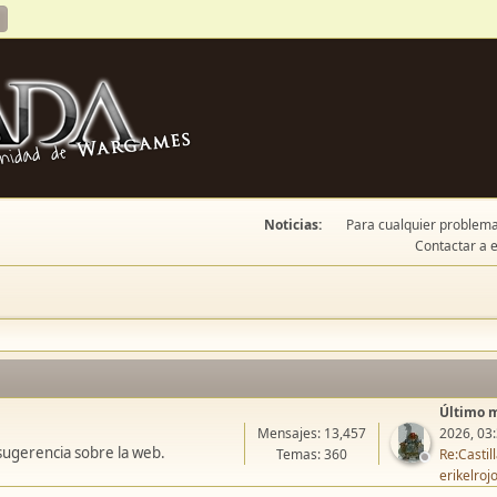
Noticias:
Para cualquier problema 
Contactar a e
Último 
Mensajes: 13,457
2026, 03
sugerencia sobre la web.
Temas: 360
Re:Casti
erikelroj