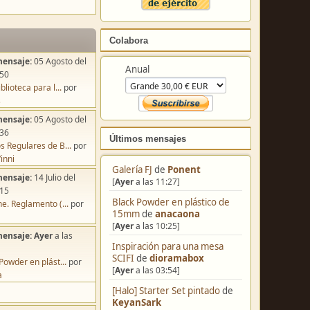
Colabora
mensaje:
05 Agosto del
Anual
:50
blioteca para l...
por
s
mensaje:
05 Agosto del
:36
Últimos mensajes
s Regulares de B...
por
inni
Galería FJ
de
Ponent
mensaje:
14 Julio del
[
Ayer
a las 11:27]
:15
Black Powder en plástico de
e. Reglamento (...
por
15mm
de
anacaona
[
Ayer
a las 10:25]
mensaje:
Ayer
a las
Inspiración para una mesa
SCIFI
de
dioramabox
Powder en plást...
por
[
Ayer
a las 03:54]
a
[Halo] Starter Set pintado
de
KeyanSark