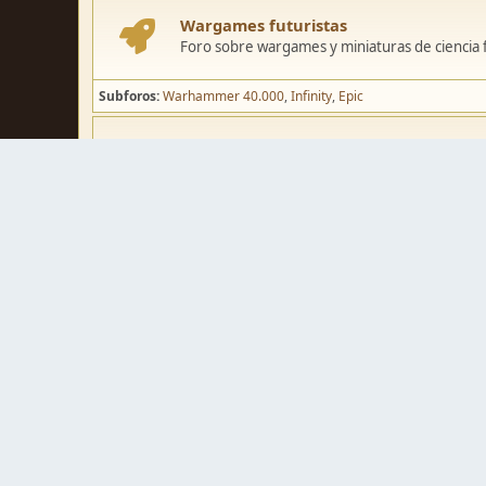
Wargames futuristas
Foro sobre wargames y miniaturas de ciencia fi
Subforos
Warhammer 40.000
Infinity
Epic
Wargames de fantasía
Foro sobre wargames y miniaturas de fantasía
Subforos
Warhammer Fantasy
Kings of War
El Señor de los Ani
Pintura y modelismo
Taller
Foro de modelismo, técnicas de pintura y crea
Galerías de usuarios
Espacio para mostrar los trabajos de pintura o 