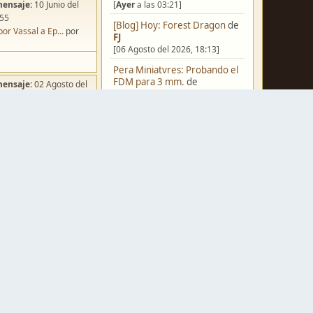
[
Ayer
a las 03:21]
mensaje:
10 Junio del
:55
[Blog] Hoy: Forest Dragon
de
por Vassal a Ep...
por
FJ
[06 Agosto del 2026, 18:13]
Pera Miniatvres: Probando el
FDM para 3 mm.
de
mensaje:
02 Agosto del
Juanpelvis
:49
[06 Agosto del 2026, 10:03]
ña de Dracula's ...
por
o
Castilla-La Mancha
de
erikelrojo
[06 Agosto del 2026, 03:37]
Un reality de pintores de
miniaturas
de
strategos
[05 Agosto del 2026, 19:17]
mensaje:
Ayer
a las
¿Qué estáis pintando? 2.0
de
ación para una ...
por
Luis Mena
box
[05 Agosto del 2026, 18:32]
mensaje:
Ayer
a las
Una biblioteca para los
wargames
de
strategos
[05 Agosto del 2026, 17:50]
a FJ
por
Ponent
mensaje:
15 Octubre del
Nuevos Regulares de Brother