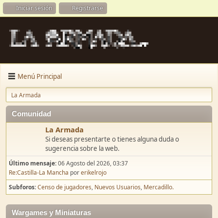
Iniciar sesión
Registrarse
Menú Principal
La Armada
Comunidad
La Armada
Si deseas presentarte o tienes alguna duda o
sugerencia sobre la web.
Último mensaje:
06 Agosto del 2026, 03:37
Re:Castilla-La Mancha
por
erikelrojo
Subforos
Censo de jugadores
Nuevos Usuarios
Mercadillo.
Wargames y Miniaturas