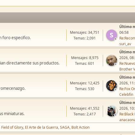
Último 
Mensajes: 34,751
06:58
S
 foro especifico.
Temas: 2,091
Re:Recom
suri_av
Último 
Mensajes: 8,975
2026, 08
ñan directamente sus productos.
Temas: 601
Re:Nuevo
Brother V
Último 
Mensajes: 12,425
2026, 11
icromecenazgo.
Temas: 530
Re:Fox On
Celebfin
Último 
Mensajes: 41,552
2026, 10
us miniaturas.
Temas: 2,417
Re:Black 
anacaon
Field of Glory
El Arte de la Guerra
SAGA
Bolt Action