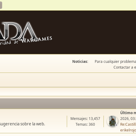
Noticias:
Para cualquier problema 
Contactar a e
Último 
Mensajes: 13,457
2026, 03
sugerencia sobre la web.
Temas: 360
Re:Casti
erikelroj