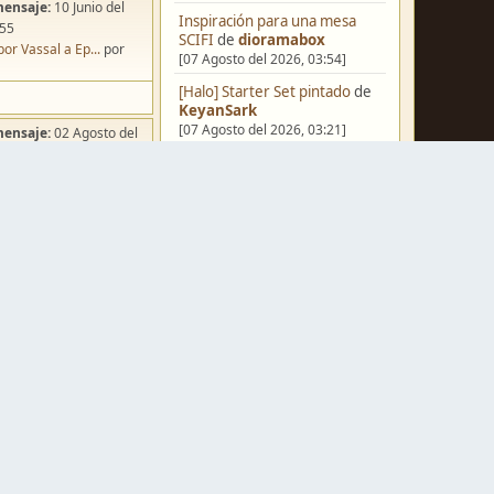
mensaje:
10 Junio del
Inspiración para una mesa
:55
SCIFI
de
dioramabox
por Vassal a Ep...
por
[07 Agosto del 2026, 03:54]
[Halo] Starter Set pintado
de
KeyanSark
[07 Agosto del 2026, 03:21]
mensaje:
02 Agosto del
:49
[Blog] Hoy: Forest Dragon
de
ña de Dracula's ...
por
FJ
o
[06 Agosto del 2026, 18:13]
Pera Miniatvres: Probando el
FDM para 3 mm.
de
Juanpelvis
[06 Agosto del 2026, 10:03]
mensaje:
07 Agosto del
Castilla-La Mancha
de
:54
erikelrojo
ación para una ...
por
[06 Agosto del 2026, 03:37]
box
Un reality de pintores de
mensaje:
Ayer
a las
miniaturas
de
strategos
[05 Agosto del 2026, 19:17]
a FJ
por
Erwin Rommel
¿Qué estáis pintando? 2.0
de
mensaje:
15 Octubre del
Luis Mena