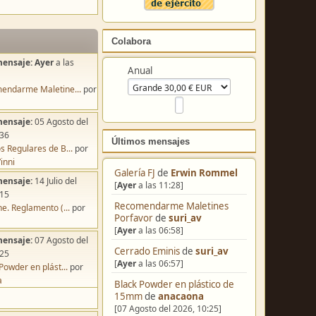
Colabora
mensaje:
Ayer
a las
Anual
endarme Maletine...
por
mensaje:
05 Agosto del
:36
Últimos mensajes
s Regulares de B...
por
inni
Galería FJ
de
Erwin Rommel
mensaje:
14 Julio del
[
Ayer
a las 11:28]
:15
Recomendarme Maletines
e. Reglamento (...
por
Porfavor
de
suri_av
[
Ayer
a las 06:58]
mensaje:
07 Agosto del
Cerrado Eminis
de
suri_av
:25
[
Ayer
a las 06:57]
Powder en plást...
por
a
Black Powder en plástico de
15mm
de
anacaona
[07 Agosto del 2026, 10:25]