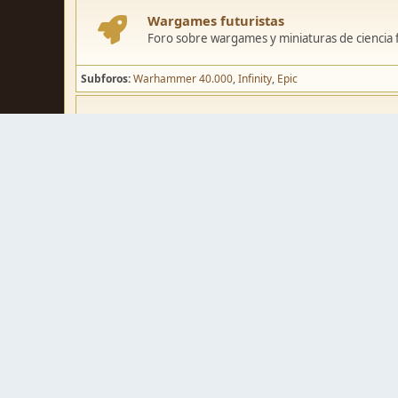
Wargames futuristas
Foro sobre wargames y miniaturas de ciencia fi
Subforos
Warhammer 40.000
Infinity
Epic
Wargames de fantasía
Foro sobre wargames y miniaturas de fantasía
Subforos
Warhammer Fantasy
Kings of War
El Señor de los Ani
Pintura y modelismo
Taller
Foro de modelismo, técnicas de pintura y crea
Galerías de usuarios
Espacio para mostrar los trabajos de pintura o 