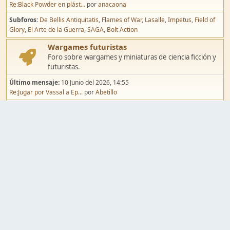
Re:Black Powder en plást...
por
anacaona
Subforos
De Bellis Antiquitatis
Flames of War
Lasalle
Impetus
Field of
Glory
El Arte de la Guerra
SAGA
Bolt Action
Wargames futuristas
Foro sobre wargames y miniaturas de ciencia ficción y
futuristas.
Último mensaje:
10 Junio del 2026, 14:55
Re:Jugar por Vassal a Ep...
por
Abetillo
Subforos
Warhammer 40.000
Infinity
Epic
Wargames de fantasía
Foro sobre wargames y miniaturas de fantasía.
Último mensaje:
02 Agosto del 2026, 15:49
Re:Campaña de Dracula's ...
por
erikelrojo
Subforos
Warhammer Fantasy
Kings of War
El Señor de los Anillos
Warmaster
Mordheim
Song of Blades
Blood Bowl
Pintura y modelismo
Taller