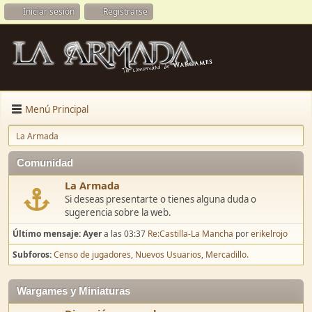
Iniciar sesión
Registrarse
Menú Principal
La Armada
Comunidad
La Armada
Si deseas presentarte o tienes alguna duda o
sugerencia sobre la web.
Último mensaje:
Ayer
a las 03:37
Re:Castilla-La Mancha
por
erikelrojo
Subforos
Censo de jugadores
Nuevos Usuarios
Mercadillo.
Wargames y Miniaturas