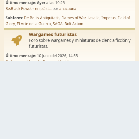
Último mensaje:
Ayer
a las 10:25
Re:Black Powder en plást...
por
anacaona
Subforos
De Bellis Antiquitatis
Flames of War
Lasalle
Impetus
Field of
Glory
El Arte de la Guerra
SAGA
Bolt Action
Wargames futuristas
Foro sobre wargames y miniaturas de ciencia ficción y
futuristas.
Último mensaje:
10 Junio del 2026, 14:55
Re:Jugar por Vassal a Ep...
por
Abetillo
Subforos
Warhammer 40.000
Infinity
Epic
Wargames de fantasía
Foro sobre wargames y miniaturas de fantasía.
Último mensaje:
02 Agosto del 2026, 15:49
Re:Campaña de Dracula's ...
por
erikelrojo
Subforos
Warhammer Fantasy
Kings of War
El Señor de los Anillos
Warmaster
Mordheim
Song of Blades
Blood Bowl
Pintura y modelismo