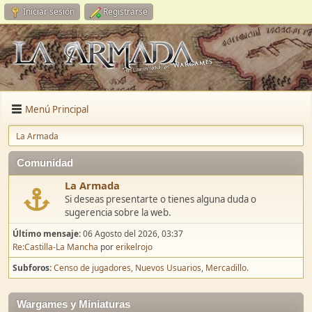
Iniciar sesión
Registrarse
Menú Principal
La Armada
Comunidad
La Armada
Si deseas presentarte o tienes alguna duda o
sugerencia sobre la web.
Último mensaje:
06 Agosto del 2026, 03:37
Re:Castilla-La Mancha
por
erikelrojo
Subforos
Censo de jugadores
Nuevos Usuarios
Mercadillo.
Wargames y Miniaturas