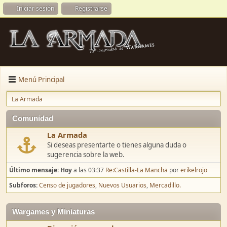
Iniciar sesión
Registrarse
Menú Principal
La Armada
Comunidad
La Armada
Si deseas presentarte o tienes alguna duda o
sugerencia sobre la web.
Último mensaje:
Hoy
a las 03:37
Re:Castilla-La Mancha
por
erikelrojo
Subforos
Censo de jugadores
Nuevos Usuarios
Mercadillo.
Wargames y Miniaturas