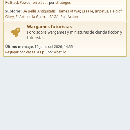
Re:Black Powder en plást...
por
strategos
Subforos
De Bellis Antiquitatis
Flames of War
Lasalle
Impetus
Field of
Glory
El Arte de la Guerra
SAGA
Bolt Action
Wargames futuristas
Foro sobre wargames y miniaturas de ciencia ficción y
futuristas.
Último mensaje:
10 Junio del 2026, 14:55
Re:Jugar por Vassal a Ep...
por
Abetillo
Subforos
Warhammer 40.000
Infinity
Epic
Wargames de fantasía
Foro sobre wargames y miniaturas de fantasía.
Último mensaje:
02 Agosto del 2026, 15:49
Re:Campaña de Dracula's ...
por
erikelrojo
Subforos
Warhammer Fantasy
Kings of War
El Señor de los Anillos
Warmaster
Mordheim
Song of Blades
Blood Bowl
Pintura y modelismo
Taller