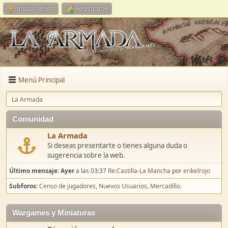
Iniciar sesión
Registrarse
Menú Principal
La Armada
Comunidad
La Armada
Si deseas presentarte o tienes alguna duda o
sugerencia sobre la web.
Último mensaje:
Ayer
a las 03:37
Re:Castilla-La Mancha
por
erikelrojo
Subforos
Censo de jugadores
Nuevos Usuarios
Mercadillo.
Wargames y Miniaturas