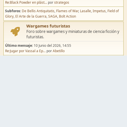
Re:Black Powder en plást...
por
strategos
Subforos
De Bellis Antiquitatis
Flames of War
Lasalle
Impetus
Field of
Glory
El Arte de la Guerra
SAGA
Bolt Action
Wargames futuristas
Foro sobre wargames y miniaturas de ciencia ficción y
futuristas.
Último mensaje:
10 Junio del 2026, 14:55
Re:Jugar por Vassal a Ep...
por
Abetillo
Subforos
Warhammer 40.000
Infinity
Epic
Wargames de fantasía
Foro sobre wargames y miniaturas de fantasía.
Último mensaje:
02 Agosto del 2026, 15:49
Re:Campaña de Dracula's ...
por
erikelrojo
Subforos
Warhammer Fantasy
Kings of War
El Señor de los Anillos
Warmaster
Mordheim
Song of Blades
Blood Bowl
Pintura y modelismo
Taller